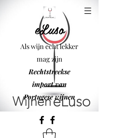
eLuso
Als wijn echt lekker
mag zijn
Rechtstreekse
import van
Portugese wijnen