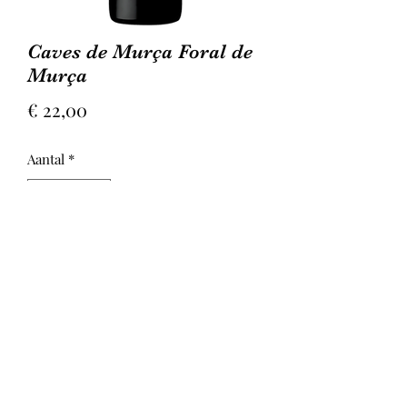
Caves de Murça Foral de
Murça
Prijs
€ 22,00
Aantal
*
In winkelwagen
Wijn van beperkte oplage. Helder diep
rode kleur met olielaagje, geur van
specerijen licht zurig, mals en
evenwichtig in de mond, complex met
toetsen van kers, bij de afdronk
komen de tannines vrij, lange droge