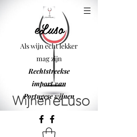
eLuso
Als wijn echt lekker
mag zijn
Rechtstreekse
import van
Portugese wijnen