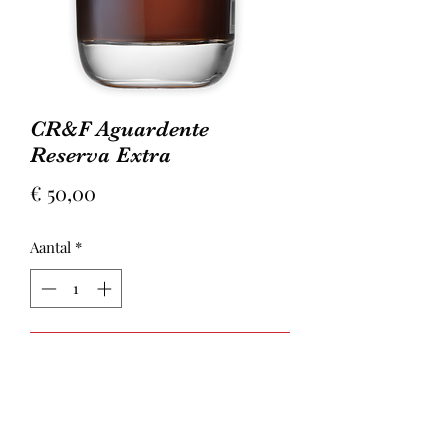
CR&F Aguardente
Reserva Extra
Prijs
€ 50,00
Aantal
*
In winkelwagen
CR&F
(Carvalho, Ribeira en Ferreira)
van João Portugal Ramos, aguardente