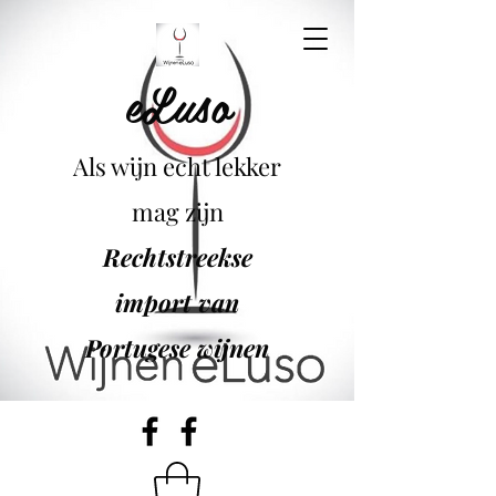
eLuso
Als wijn echt lekker
mag zijn
Rechtstreekse
import van
Portugese wijnen