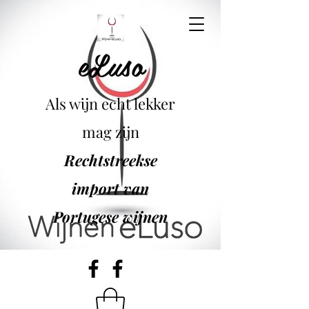
eLuso
Als wijn echt lekker
mag zijn
Rechtstreekse
import van
Portugese wijnen