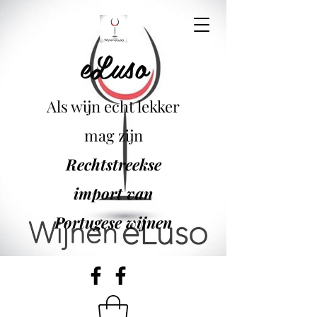
eLuso
Als wijn echt lekker
mag zijn
Rechtstreekse
import van
Portugese wijnen