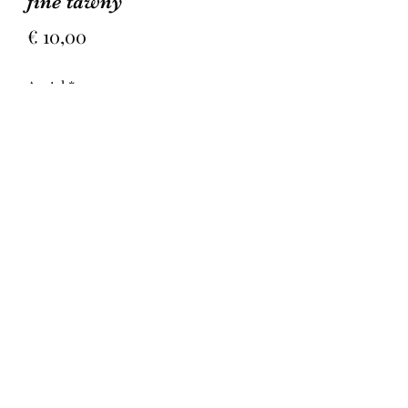
fine tawny
Prijs
€ 10,00
Aantal
*
In winkelwagen
Goed gestructureerde en fruitige
porto, met toetsen van hout. Goede
balans, lichtjes fruitig met secundaire
aroma’s van droog fruit.