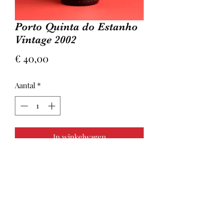
Porto Quinta do Estanho
Vintage 2002
Prijs
€ 40,00
Aantal
*
In winkelwagen
Alle Vintage porto’s van Quinta do
Estanho zijn geproduceerd van een
enkele druivenoogst in een jaar van
uitzonderlijke kwaliteit. De porto
heeft uitstekende organoleptische
kenmerken, is diep paars van kleur,