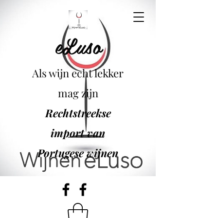
eLuso
Als wijn echt lekker
mag zijn
Rechtstreekse
import van
Portugese wijnen