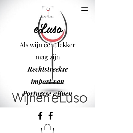
eLuso
Als wijn echt lekker
mag zijn
Rechtstreekse
import van
Portugese wijnen