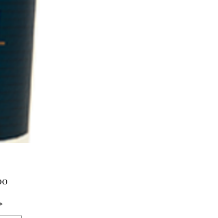
Prijs
00
*