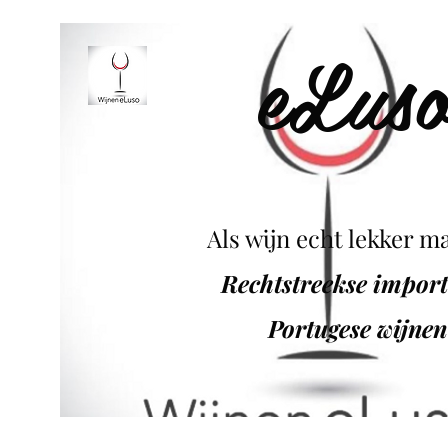
eLus
Als wijn echt lekker ma
Rechtstreekse impor
Portugese wijnen