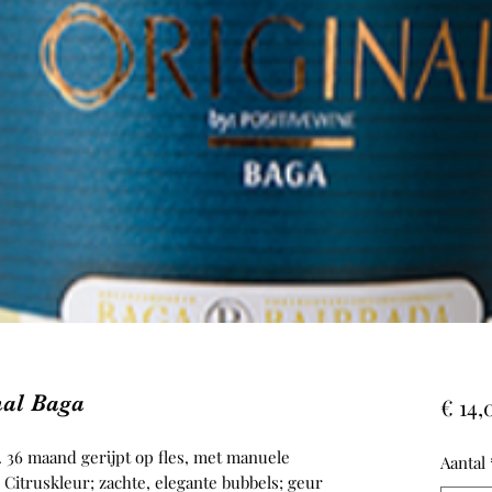
nal Baga
€ 14,
. 36 maand gerijpt op fles, met manuele
Aantal
itruskleur; zachte, elegante bubbels; geur