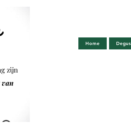
o
Home
Degus
g zijn
t van