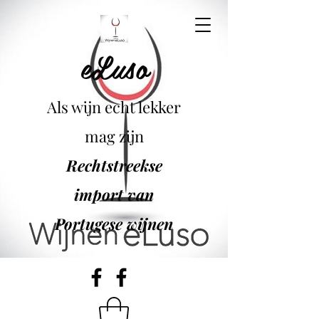
eLuso
Als wijn echt lekker
mag zijn
Rechtstreekse
import van
Portugese wijnen