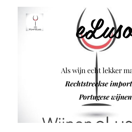
eLus
Als wijn echt lekker ma
Rechtstreekse impor
Portugese wijnen