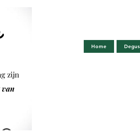
o
Home
Degus
g zijn
t van