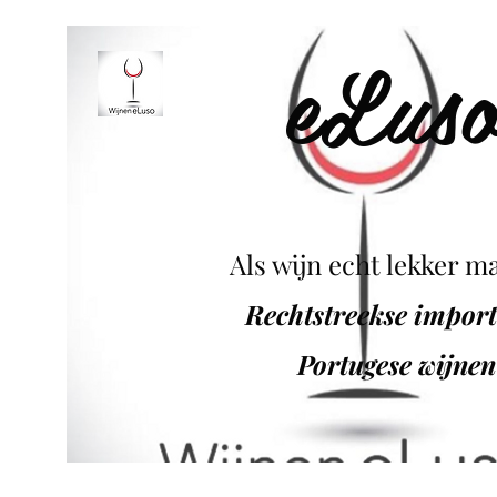
eLus
Als wijn echt lekker ma
Rechtstreekse impor
Portugese wijnen