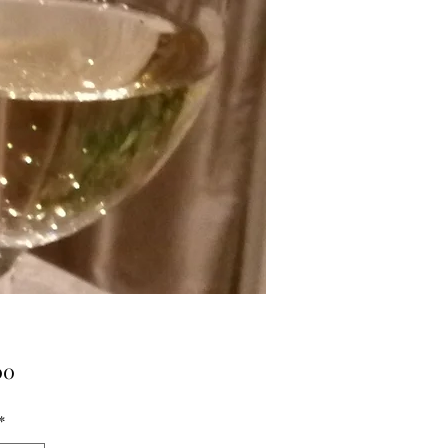
Prijs
00
*