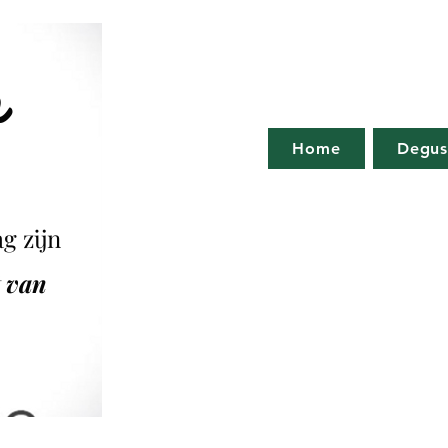
o
Home
Degus
g zijn
t van