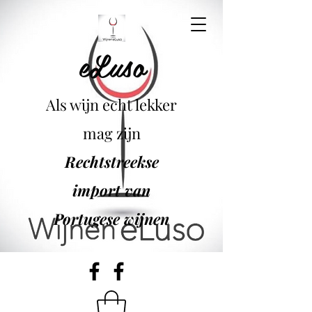
eLuso
Als wijn echt lekker
mag zijn
Rechtstreekse
import van
Portugese wijnen