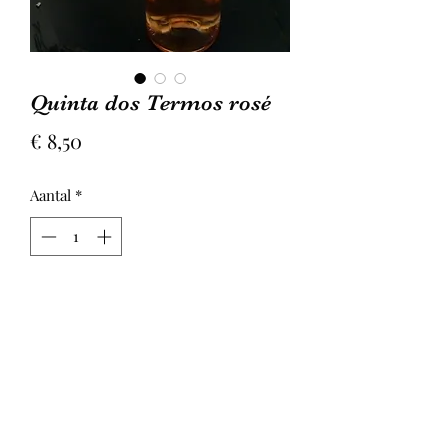
Quinta dos Termos rosé
Prijs
€ 8,50
Aantal
*
In winkelwagen
Mooie rosé van Quinta dos Termos,
gemaakt van Syrah en Baga. Droge
kwaliteitswijn, met mooi rose kleur.
Mooie structuur, aroma's van exotisch
fruit, mooi zuurtje en prettige