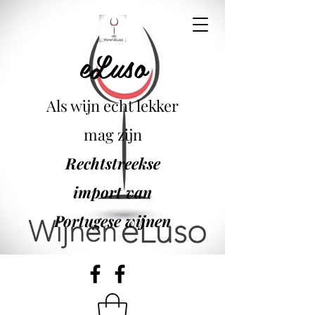
eLuso
Als wijn echt lekker
mag zijn
Rechtstreekse
import van
Portugese wijnen