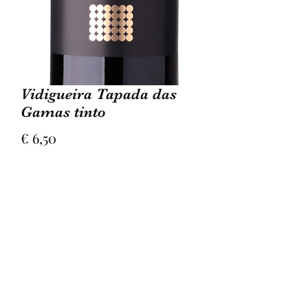
Vidigueira Tapada das
Gamas tinto
Prijs
€ 6,50
Aantal
*
In winkelwagen
blend van Alfrocheiro, Aragonez en
Trincadeira. Rijk aan aroma’s van rood