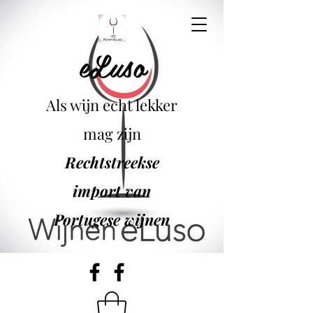
eLuso
Als wijn echt lekker
mag zijn
Rechtstreekse
import van
Portugese wijnen