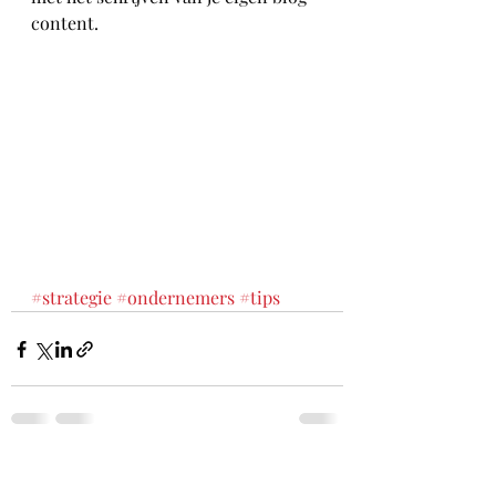
content.
#strategie
#ondernemers
#tips
Recente blogposts
Alles weergeven