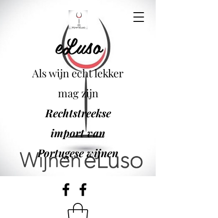
eLuso
Als wijn echt lekker
mag zijn
Rechtstreekse
import van
Portugese wijnen