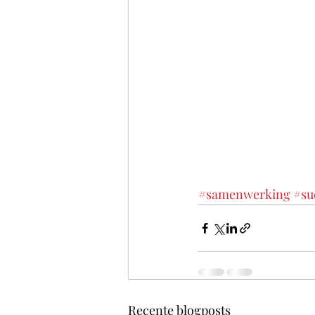
#samenwerking
#su
Recente blogposts