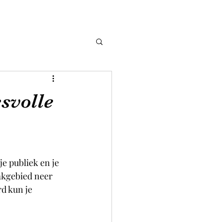
svolle
e publiek en je 
akgebied neer 
d kun je 