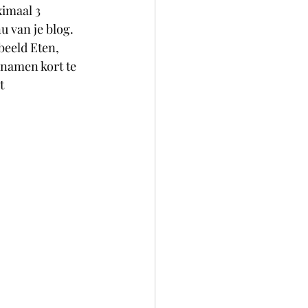
imaal 3 
 van je blog. 
beeld Eten, 
enamen kort te 
t 