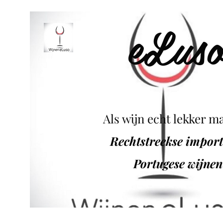
eLus
Als wijn echt lekker ma
Rechtstreekse impor
Portugese wijnen