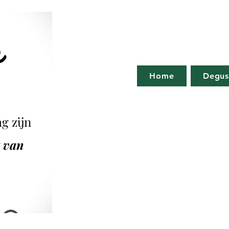
o
Home
Degus
g zijn
t van